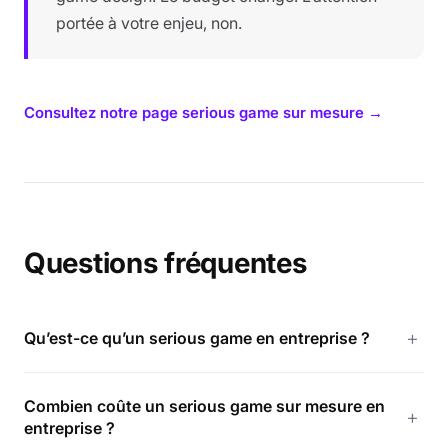
portée à votre enjeu, non.
Consultez notre page serious game sur mesure →
Questions fréquentes
+
Qu’est-ce qu’un serious game en entreprise ?
Un serious game en entreprise est un dispositif de jeu
Combien coûte un serious game sur mesure en
conçu avec un objectif pédagogique ou comportemental
+
entreprise ?
précis. Il mobilise des mécaniques ludiques pour former,