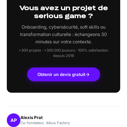
chiffrés. Avec +300 projets livrés pour des organisations
Vous avez un projet de
comme Capgemini, Naval Group, TotalEnergies ou le
serious game ?
Crédit Agricole, Albus Factory couvre la majorité des
secteurs d’activité.
Onboarding, cybersécurité, soft skills ou
transformation culturelle : échangeons 30
minutes sur votre contexte.
+300 projets · +300 000 joueurs · 100% satisfaction
depuis 2018
Obtenir un devis gratuit
Alexis Prat
AP
Co-fondateur, Albus Factory