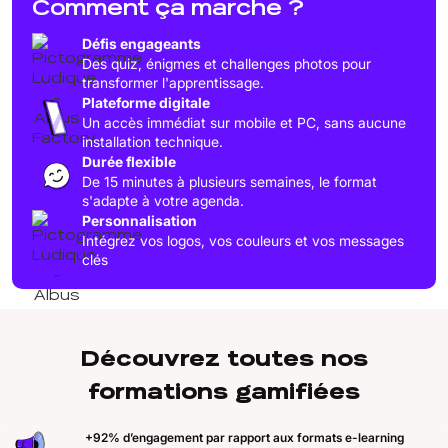
Comment ça marche ?
Défis engageants
Des quiz, énigmes et challenges photos pour
transformer l'apprentissage.
Plateforme digitale
Un accès immédiat sur mobile et PC, sans aucune
installation technique.
Durée flexible
De 15 minutes à plusieurs semaines, le format
s'adapte à votre agenda.
Personnalisation
Intégrez vos logos, vos couleurs et vos messages
clés
Découvrez toutes nos
formations gamifiées
+92% d’engagement par rapport aux formats e-learning