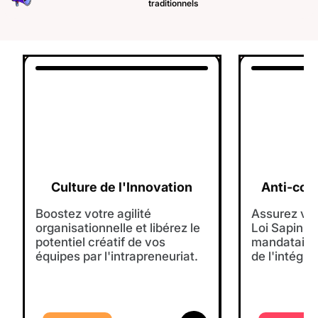
traditionnels
Culture de l'Innovation
Anti-corr
Boostez votre agilité
Assurez vot
organisationnelle et libérez le
Loi Sapin II
potentiel créatif de vos
mandataires
équipes par l'intrapreneuriat.
de l'intégrit